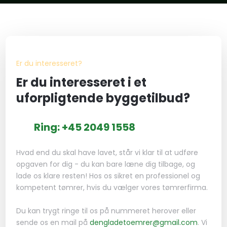
​Er du interesseret?
Er du interesseret i et
uforpligtende byggetilbud?
Ring: +45 2049 1558
Hvad end du skal have lavet, står vi klar til at udføre
opgaven for dig - du kan bare læne dig tilbage, og
lade os klare resten! Hos os sikret en professionel og
kompetent tømrer, hvis du vælger vores tømrerfirma.
Du kan trygt ringe til os på nummeret herover eller
sende os en mail på
dengladetoemrer@gmail.com
. Vi